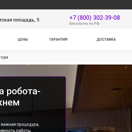
Наш 
+7 (800) 302-39-08
тская площадь, 5
Бесплатно по РФ
ЦЕНЫ
ГАРАНТИЯ
ДОСТАВКА
тора
а робота-
жнем
- важная процедура,
ивность работы.