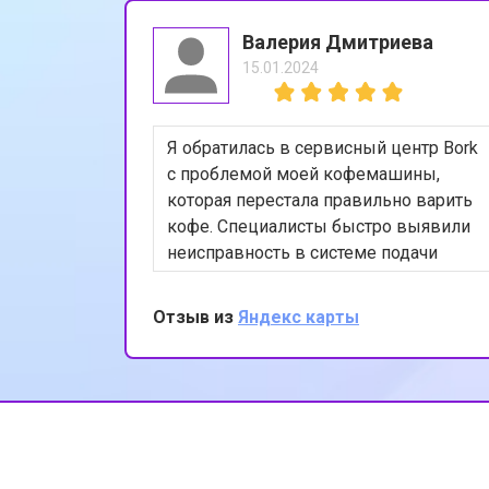
Валерия Дмитриева
15.01.2024
Я обратилась в сервисный центр Bork
с проблемой моей кофемашины,
которая перестала правильно варить
кофе. Специалисты быстро выявили
неисправность в системе подачи
воды и устранили её. Теперь моя
кофемашина работает как новая. Я
Отзыв из
Яндекс карты
очень довольна качеством
обслуживания и профессионализмом
сотрудников. Спасибо за вашу
работу!