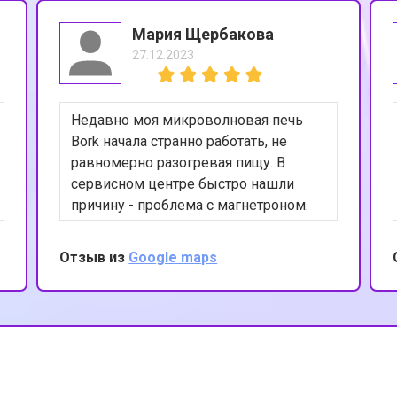
Мария Щербакова
27.12.2023
Недавно моя микроволновая печь
Bork начала странно работать, не
равномерно разогревая пищу. В
сервисном центре быстро нашли
причину - проблема с магнетроном.
После ремонта печь снова
функционирует идеально. Я
Отзыв из
Google maps
благодарна за оперативность и
качество выполненных работ.