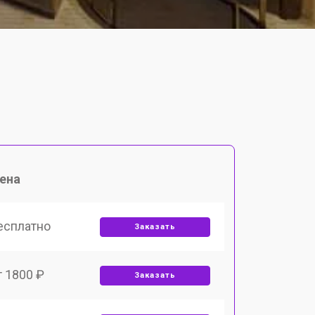
ена
есплатно
Заказать
т 1800 ₽
Заказать