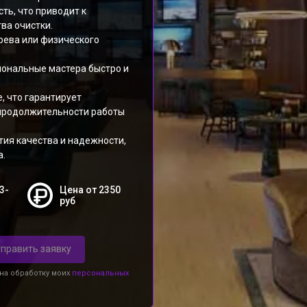
ть, что приводит к
ва очистки.
грева или физического
иональные мастера быстро и
 что гарантирует
продолжительности работы
тия качества и надежности,
а.
3-
Цена от 2350
руб
править заявку
 на обработку моих
персональных