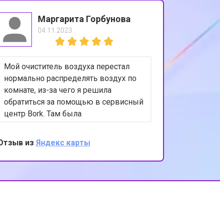
Маргарита Горбунова
04.11.2023
Мой очиститель воздуха перестал
нормально распределять воздух по
комнате, из-за чего я решила
обратиться за помощью в сервисный
центр Bork. Там была
диагностирована проблема с
системой распределения воздуха, а
Отзыв из
Яндекс карты
именно - заклинивание
регулировочных заслонок. После
ремонта функционирует все
исправно. Превосходное
обслуживание и внимание к деталям
со стороны сервисного центра.