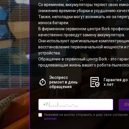
Со временем, аккумуляторы теряют свою емкос
снижению времени уборки и ухудшению качест
Также, неполадки могут возникать из-за пере
износа батареи.
В фирменном сервисном центре Bork професс
качественно проведут замену аккумулятора.
Они используют оригинальные комплектующие,
восстановление первоначальной мощности и 
устройства.
Обращение в сервисный центр Bork - это гаран
продлевающая жизнь вашего робота-пылесос
Экспресс
Гарантия до 
ремонт в день
х лет
обращения
От
Нажимая на кнопку отправить я даю свое согласие
данных.