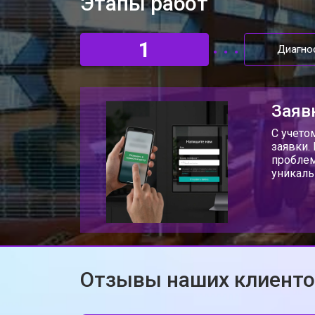
Этапы работ
1
Диагно
Заяв
С учето
заявки.
проблем
уникаль
Отзывы наших клиент