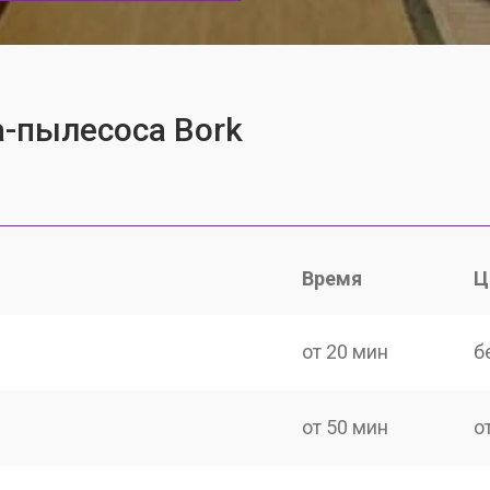
-пылесоса Bork
Время
Ц
от 20 мин
б
от 50 мин
о