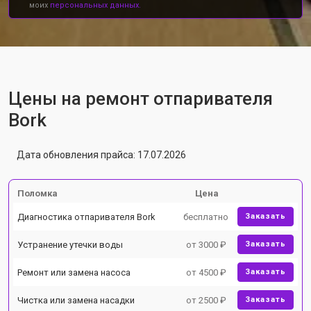
моих
персональных данных.
Цены на ремонт отпаривателя
Bork
Дата обновления прайса: 17.07.2026
Поломка
Цена
Диагностика отпаривателя Bork
бесплатно
Заказать
Устранение утечки воды
от 3000 ₽
Заказать
Ремонт или замена насоса
от 4500 ₽
Заказать
Чистка или замена насадки
от 2500 ₽
Заказать