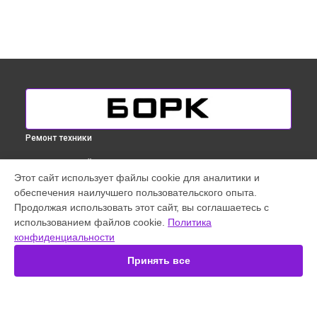
Ремонт техники
ВЫБЕРИ СВОЙ ГОРОД
Этот сайт использует файлы cookie для аналитики и
Замена термостата отпаривателя Bork в
Краснодаре
обеспечения наилучшего пользовательского опыта.
Замена термостата отпаривателя Bork в
Ростове-на-Дону
Продолжая использовать этот сайт, вы соглашаетесь с
Замена термостата отпаривателя Bork в
Новосибирске
использованием файлов cookie.
Политика
конфиденциальности
Замена термостата отпаривателя Bork в
Екатеринбурге
Замена термостата отпаривателя Bork в
Казани
Принять все
Замена термостата отпаривателя Bork в
Санкт-Петербурге
УСТРОЙСТВА