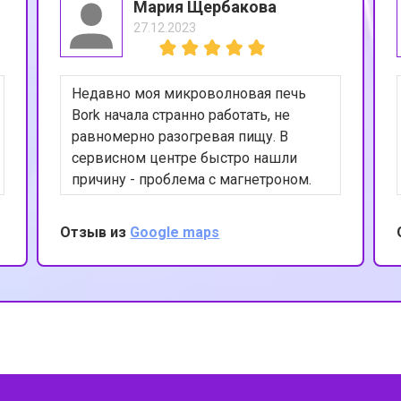
Мария Щербакова
27.12.2023
Недавно моя микроволновая печь
Bork начала странно работать, не
равномерно разогревая пищу. В
сервисном центре быстро нашли
причину - проблема с магнетроном.
После ремонта печь снова
функционирует идеально. Я
Отзыв из
Google maps
благодарна за оперативность и
качество выполненных работ.