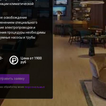
зации климатической
ое освобождение
именением специального
ние электропроводки и
ения процедуры необходимы
уумные насосы и трубы
3-
Цена от 1900
руб
править заявку
 на обработку моих
персональных