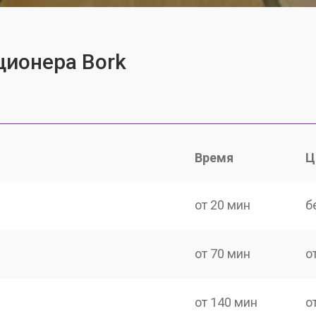
ционера Bork
Время
Ц
от 20 мин
б
от 70 мин
о
от 140 мин
о