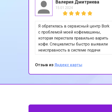
Валерия Дмитриева
15.01.2024
Я обратилась в сервисный центр Bork
с проблемой моей кофемашины,
которая перестала правильно варить
кофе. Специалисты быстро выявили
неисправность в системе подачи
воды и устранили её. Теперь моя
кофемашина работает как новая. Я
Отзыв из
Яндекс карты
очень довольна качеством
обслуживания и профессионализмом
сотрудников. Спасибо за вашу
работу!