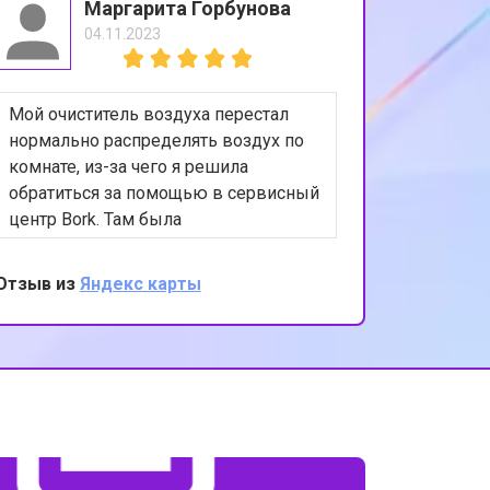
Маргарита Горбунова
04.11.2023
Мой очиститель воздуха перестал
нормально распределять воздух по
комнате, из-за чего я решила
обратиться за помощью в сервисный
центр Bork. Там была
диагностирована проблема с
системой распределения воздуха, а
Отзыв из
Яндекс карты
именно - заклинивание
регулировочных заслонок. После
ремонта функционирует все
исправно. Превосходное
обслуживание и внимание к деталям
со стороны сервисного центра.