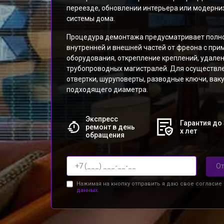
переезде, обновлении интерьера или модерни
системы дома.
Процедура демонтажа предусматривает полн
внутренней и внешней частей от фреона с пр
оборудования, открепление креплений, удале
трубопроводных магистралей. Для осуществл
отвертки, шуруповерты, разводные ключи, вак
подходящего диаметра.
Экспресс
Гарантия до 
ремонт в день
х лет
обращения
От
Нажимая на кнопку отправить я даю свое согласие
данных.