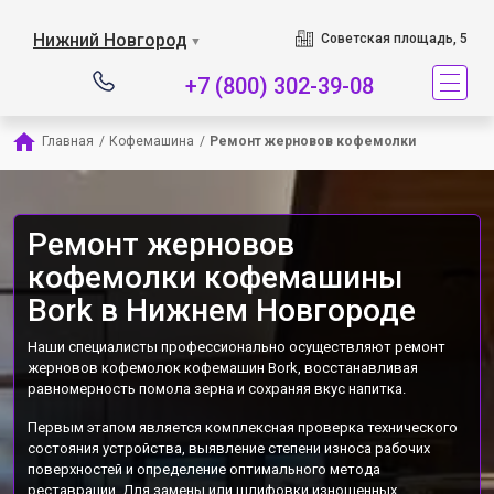
Наш сервисный центр 
Нижний Новгород
Советская площадь, 5
▼
+7 (800) 302-39-08
Главная
/
Кофемашина
/
Ремонт жерновов кофемолки
Ремонт жерновов
кофемолки кофемашины
Bork в Нижнем Новгороде
Наши специалисты профессионально осуществляют ремонт
жерновов кофемолок кофемашин Bork, восстанавливая
равномерность помола зерна и сохраняя вкус напитка.
Первым этапом является комплексная проверка технического
состояния устройства, выявление степени износа рабочих
поверхностей и определение оптимального метода
реставрации. Для замены или шлифовки изношенных