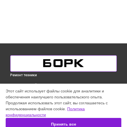
Ремонт техники
ВЫБЕРИ СВОЙ ГОРОД
Этот сайт использует файлы cookie для аналитики и
Ремонт жерновов кофемолки кофемашины Bork в
обеспечения наилучшего пользовательского опыта.
Краснодаре
Продолжая использовать этот сайт, вы соглашаетесь с
Ремонт жерновов кофемолки кофемашины Bork в
использованием файлов cookie.
Политика
Ростове-на-Дону
конфиденциальности
Ремонт жерновов кофемолки кофемашины Bork в
Нижнем
Новгороде
Принять все